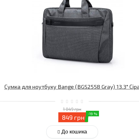
Сумка для ноутбуку Bange (BGS2558 Gray) 13.3″ Сір
1 049 грн
-19 %
849 грн
До кошика