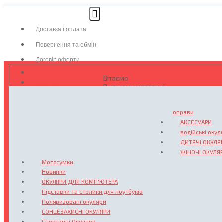
Доставка і оплата
Повернення та обмін
Договір оферти
Реєстрація
Вітаємо
Авторизація
В нашому магазині
окулярів та аксесуарів
оправи
АКСЕСУАРИ
Де ми знаходимося?
Україна
водійські окул
м. Одеса
ДИТЯЧІ ОКУЛЯ
ЖІНОЧІ ОКУЛЯ
Мотосумки
Новинки
ОКУЛЯРИ ДЛЯ КОМП'ЮТЕРА
Підставки та столики для ноутбуків
Поляризовані окуляри
СОНЦЕЗАХИСНІ ОКУЛЯРИ
Спортивні Окуляри