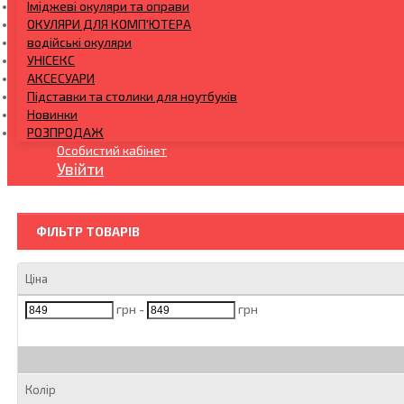
Іміджеві окуляри та оправи
ОКУЛЯРИ ДЛЯ КОМП'ЮТЕРА
водійські окуляри
УНІСЕКС
АКСЕСУАРИ
Підставки та столики для ноутбуків
Новинки
РОЗПРОДАЖ
Особистий кабінет
Увійти
ФІЛЬТР ТОВАРІВ
Ціна
грн -
грн
Колір