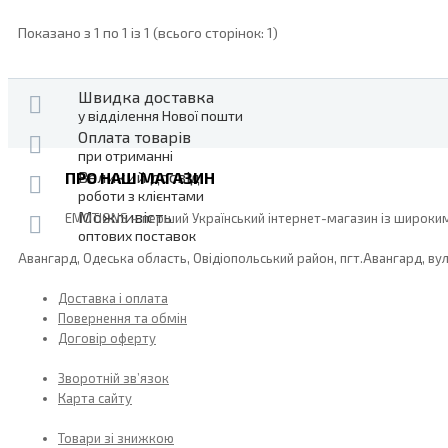
Показано з 1 по 1 із 1 (всього сторінок: 1)
Швидка доставка
у відділення Нової пошти
Оплата товарів
при отриманні
Великий досвід
ПРО НАШ МАГАЗИН
роботи з клієнтами
Можливість
EMOTIONS – перший Український інтернет-магазин із широким в
оптових поставок
Авангард, Одеська область, Овідіопольський район, пгт.Авангард, ву
Доставка і оплата
Повернення та обмін
Договір оферту
Зворотній зв’язок
Карта сайту
Товари зі знижкою