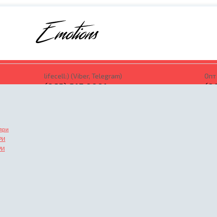
lifecell:) (Viber, Telegram)
Опт 
(063) 315 0001
(0
Замовити дзвінок
Зам
яри
РИ
РИ