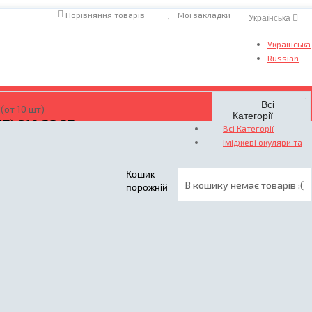
Порівняння товарів
Мої закладки
Українська
Українська
Russian
Всі
(от 10 шт)
Категорії
67) 810 23 37
Всі Категорії
овити дзвінок
Іміджеві окуляри та
Кошик
В кошику немає товарів :(
порожній