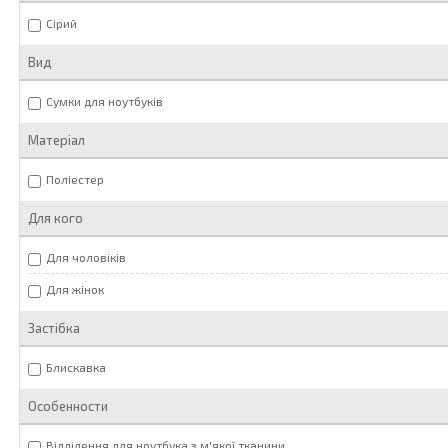
Сірий
Вид
Сумки для ноутбуків
Матеріал
Поліестер
Для кого
Для чоловіків
Для жінок
Застібка
Блискавка
Особенности
Відділення для ноутбука з м'якої тканини