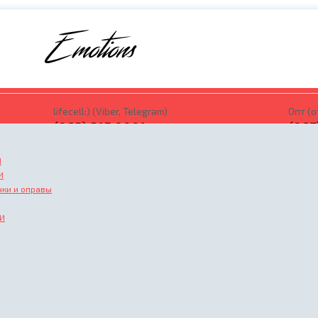
lifecell:) (Viber, Telegram)
Опт (о
(063) 315 0001
(067
Заказать звонок
Заказ
И
И
ки и оправы
И