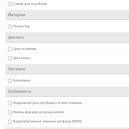
Сумки для ноутбуків
Материал
Поліестер
Для кого
Для чоловіків
Для жінок
Застежка
Блискавка
Особенности
Відділення для ноутбука з м'якої тканини
Ремінь фіксації на ручці валізи
Водонепроникна тканина оксфорд 1680D