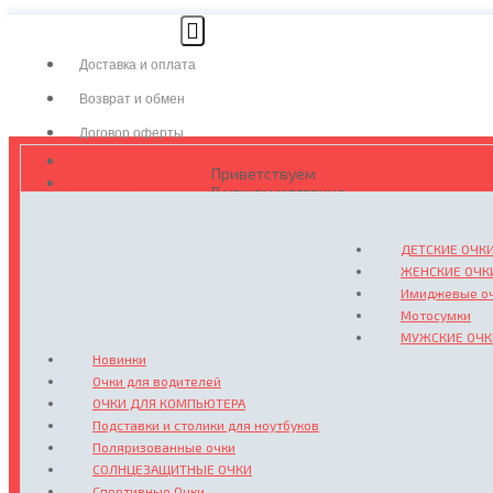
Доставка и оплата
Возврат и обмен
Договор оферты
Регистрация
Приветствуем
Авторизация
В нашем магазине
очков и аксессуаров
ДЕТСКИЕ ОЧК
ЖЕНСКИЕ ОЧК
Где мы находимся?
Украина
Имиджевые оч
г. Одесса
Мотосумки
МУЖСКИЕ ОЧК
Новинки
Очки для водителей
ОЧКИ ДЛЯ КОМПЬЮТЕРА
Подставки и столики для ноутбуков
Поляризованные очки
СОЛНЦЕЗАЩИТНЫЕ ОЧКИ
Спортивные Очки