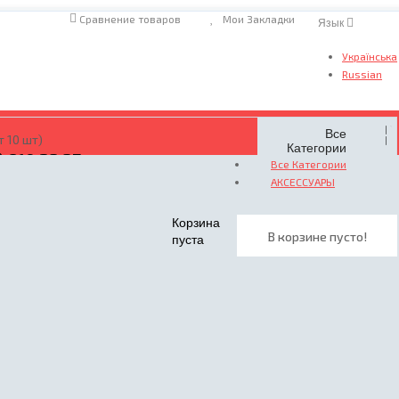
Сравнение товаров
Мои Закладки
Язык
Українська
Russian
Все
т 10 шт)
Категории
) 810 23 37
Все Категории
ать звонок
АКСЕССУАРЫ
Корзина
В корзине пусто!
пуста