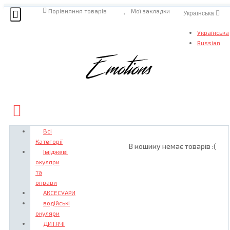
Порівняння товарів
Мої закладки
Українська
Українська
Russian
Всі
Категорії
В кошику немає товарів :(
Іміджеві
окуляри
та
оправи
АКСЕСУАРИ
водійські
окуляри
ДИТЯЧІ