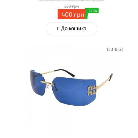
550 грн
-27 %
400 грн
До кошика
15318-21