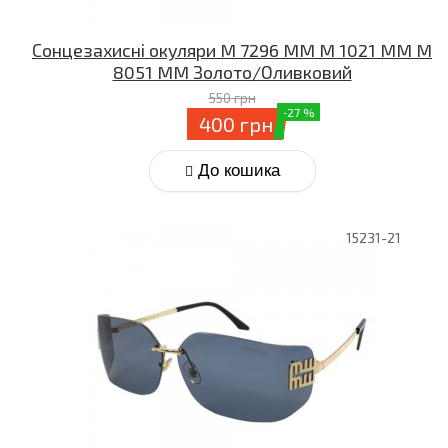
Сонцезахисні окуляри M 7296 MM M 1021 MM M
8051 MM Золото/Оливковий
550 грн
-27 %
400 грн
До кошика
15231-21