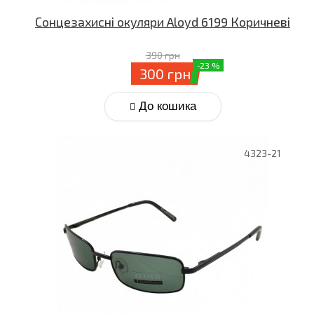
Сонцезахисні окуляри Aloyd 6199 Коричневі
390 грн
-23 %
300 грн
До кошика
4323-21