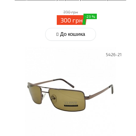
390 грн
-23 %
300 грн
До кошика
5426-21