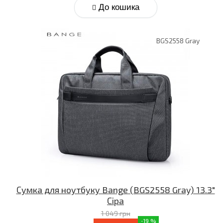
До кошика
BGS2558 Gray
Сумка для ноутбуку Bange (BGS2558 Gray) 13.3″
Сіра
1 049 грн
-19 %