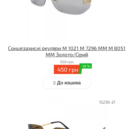
Сонцезахисні окуляри M 1021 M 7296 MM M 8051
MM Золото/Сірий
550 грн
-18 %
450 грн
До кошика
15230-21