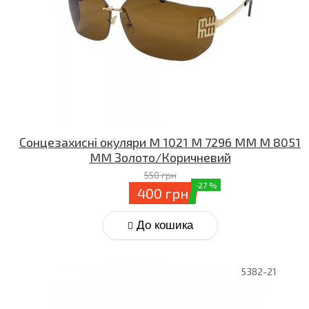
Сонцезахисні окуляри M 1021 M 7296 MM M 8051
MM Золото/Коричневий
550 грн
-27 %
400 грн
До кошика
5382-21