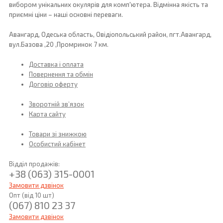
вибором унікальних окулярів для комп'ютера. Відмінна якість та
приємні ціни – наші основні переваги.
Авангард, Одеська область, Овідіопольський район, пгт.Авангард,
вул.Базова ,20 ,Промринок 7 км.
Доставка і оплата
Повернення та обмін
Договір оферту
Зворотній зв’язок
Карта сайту
Товари зі знижкою
Особистий кабінет
Відділ продажів:
+38 (063) 315-0001
Замовити дзвінок
Опт (від 10 шт)
(067) 810 23 37
Замовити дзвінок