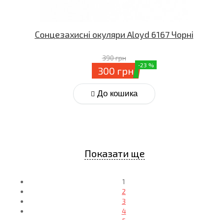
Сонцезахисні окуляри Aloyd 6167 Чорні
390 грн
-23 %
300 грн
До кошика
Показати ще
1
2
3
4