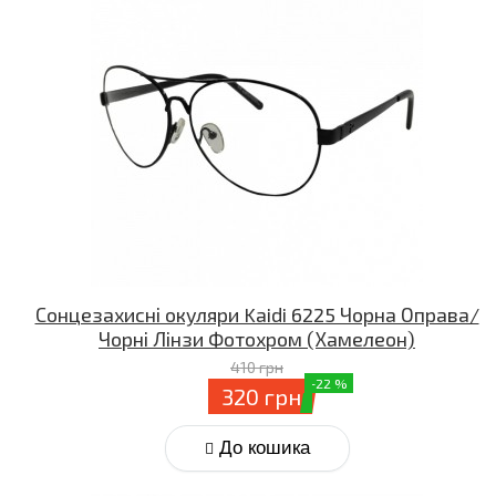
Сонцезахисні окуляри Kaidi 6225 Чорна Оправа/
Чорні Лінзи Фотохром (Хамелеон)
410 грн
-22 %
320 грн
До кошика