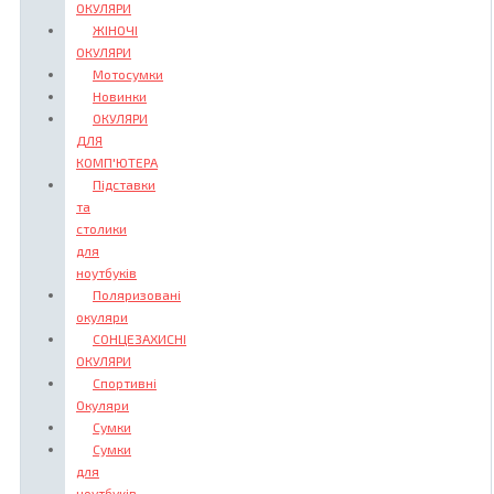
ОКУЛЯРИ
ЖІНОЧІ
ОКУЛЯРИ
Мотосумки
Новинки
ОКУЛЯРИ
ДЛЯ
КОМП'ЮТЕРА
Підставки
та
столики
для
ноутбуків
Поляризовані
окуляри
СОНЦЕЗАХИСНІ
ОКУЛЯРИ
Спортивні
Окуляри
Сумки
Сумки
для
ноутбуків