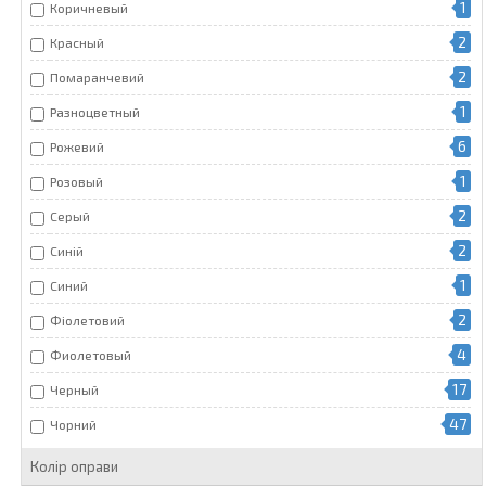
1
Коричневый
2
Красный
2
Помаранчевий
1
Разноцветный
6
Рожевий
1
Розовый
2
Серый
2
Синій
1
Синий
2
Фіолетовий
4
Фиолетовый
17
Черный
47
Чорний
Колір оправи