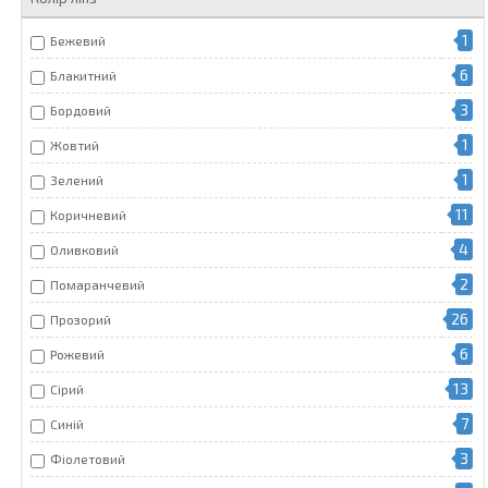
1
Бежевий
6
Блакитний
3
Бордовий
1
Жовтий
1
Зелений
11
Коричневий
4
Оливковий
2
Помаранчевий
26
Прозорий
6
Рожевий
13
Сірий
7
Синій
3
Фіолетовий