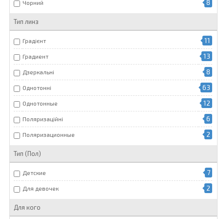
8
Чорний
Тип линз
11
Градієнт
13
Градиент
8
Дзеркальні
63
Однотонні
12
Однотонные
6
Поляризаційні
2
Поляризационные
Тип (Пол)
7
Детские
2
Для девочек
Для кого