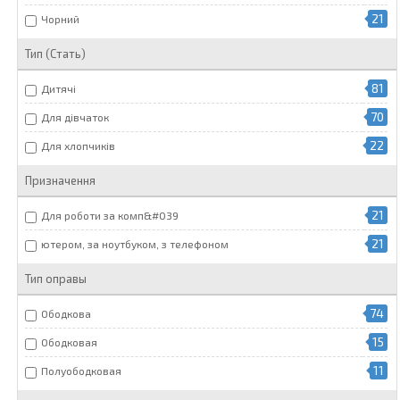
21
Чорний
Тип (Стать)
81
Дитячі
70
Для дівчаток
22
Для хлопчиків
Призначення
21
Для роботи за комп&#039
21
ютером, за ноутбуком, з телефоном
Тип оправы
74
Ободкова
15
Ободковая
11
Полуободковая