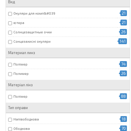
Вид
21
Окуляри для комп&#039
21
ютера
26
Солнцезащитные очки
141
Сонцезахисні окуляри
Материал линз
74
Полімер
26
Полимер
Матеріал лінз
88
Полімер
Тип оправи
18
Напівободкова
70
Ободкова