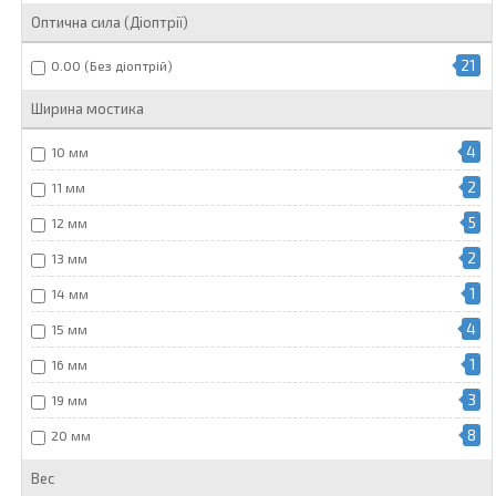
Оптична сила (Діоптрії)
21
0.00 (Без діоптрій)
Ширина мостика
4
10 мм
2
11 мм
5
12 мм
2
13 мм
1
14 мм
4
15 мм
1
16 мм
3
19 мм
8
20 мм
Вес