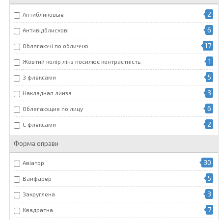
2
Антибликовые
6
Антивідблискові
17
Облягаючі по обличчю
1
Жовтий колір лінз посилює контрастність
5
З флексами
3
Накладная линза
6
Облегающие по лицу
2
С флексами
Форма оправи
30
Авіатор
5
Вайфарер
3
Закруглена
7
Квадратна