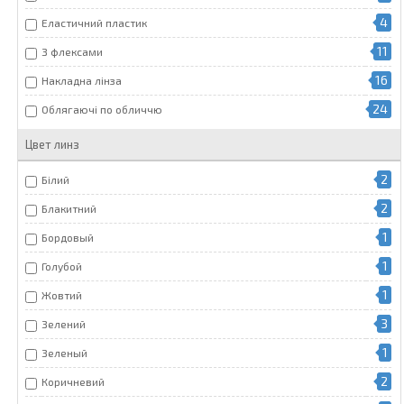
4
Еластичний пластик
11
З флексами
16
Накладна лінза
24
Облягаючі по обличчю
Цвет линз
2
Білий
2
Блакитний
1
Бордовый
1
Голубой
1
Жовтий
3
Зелений
1
Зеленый
2
Коричневий