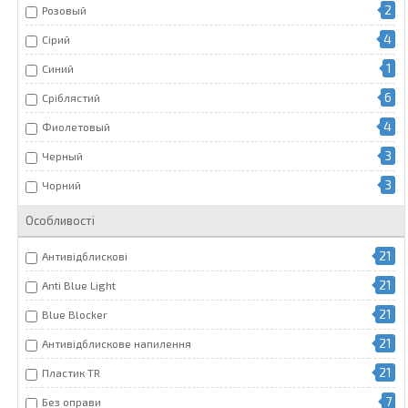
2
Розовый
4
Сірий
1
Синий
6
Сріблястий
4
Фиолетовый
3
Черный
3
Чорний
Особливості
21
Антивідблискові
21
Anti Blue Light
21
Blue Blocker
21
Антивідблискове напилення
21
Пластик TR
7
Без оправи