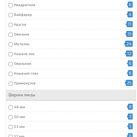
6
Квадратная
4
Вайфарер
11
Кругла
15
Овальна
24
Метелик
12
Кошаче око
6
Овальная
6
Кошачий глаз
25
Прямокутна
Ширина линзы
8
46 мм
3
50 мм
5
53 мм
6
57 мм