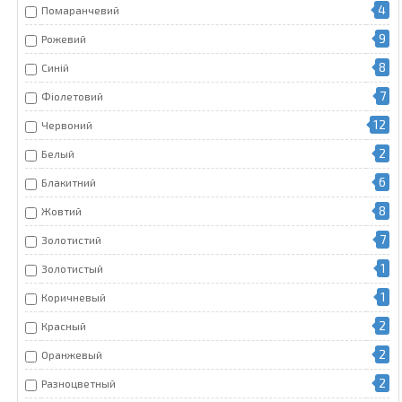
4
Помаранчевий
9
Рожевий
8
Синій
7
Фіолетовий
12
Червоний
2
Белый
6
Блакитний
8
Жовтий
7
Золотистий
1
Золотистый
1
Коричневый
2
Красный
2
Оранжевый
2
Разноцветный