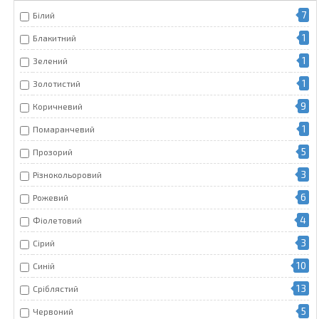
7
Білий
1
Блакитний
1
Зелений
1
Золотистий
9
Коричневий
1
Помаранчевий
5
Прозорий
3
Різнокольоровий
6
Рожевий
4
Фіолетовий
3
Сірий
10
Синій
13
Сріблястий
5
Червоний