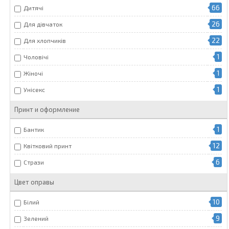
66
Дитячі
26
Для дівчаток
22
Для хлопчиків
1
Чоловічі
1
Жіночі
1
Унісекс
Принт и оформление
1
Бантик
12
Квітковий принт
6
Стрази
Цвет оправы
10
Білий
9
Зелений