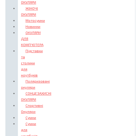
ОКУЛЯРИ
ЖІНОЧІ
ОКУЛЯРИ
Мотосумки
Новинки
ОКУЛЯРИ
ДЛЯ
КОМП'ЮТЕРА
Підставки
та
столики
для
ноутбуків
Поляризовані
окуляри
СОНЦЕЗАХИСНІ
ОКУЛЯРИ
Спортивні
Окуляри
Сумки
Сумки
для
ноутбуків