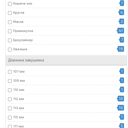
1
Кошаче око
4
Кругла
2
Маска
41
Прямокутна
7
Броулайнер
19
Овальна
Довжина завушника
1
107 мм
1
109 мм
1
110 мм
10
112 мм
10
113 мм
1
115 мм
5
117 мм