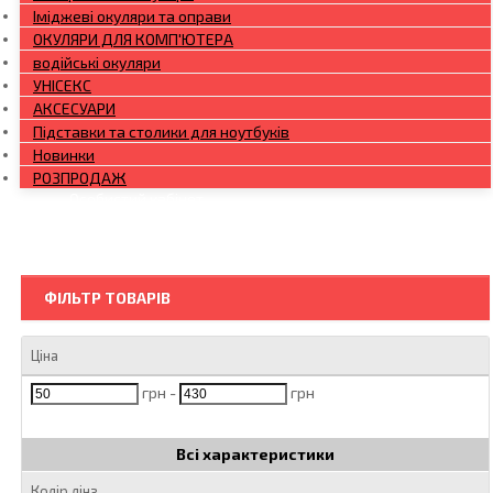
Іміджеві окуляри та оправи
ОКУЛЯРИ ДЛЯ КОМП'ЮТЕРА
водійські окуляри
УНІСЕКС
АКСЕСУАРИ
Підставки та столики для ноутбуків
Новинки
РОЗПРОДАЖ
Особистий кабінет
Увійти
ФІЛЬТР ТОВАРІВ
Ціна
грн -
грн
Всі характеристики
Колір лінз