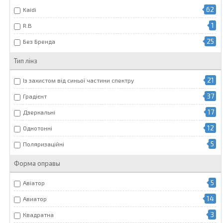
62
Kaidi
1
R.B
25
Без Бренда
Тип лінз
21
Із захистом від синьої частини спектру
37
Градієнт
17
Дзеркальні
12
Однотонні
5
Поляризаційні
Форма оправы
5
Авіатор
14
Авиатор
3
Квадратна