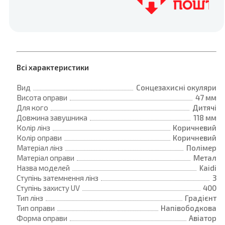
Всі характеристики
Вид
Сонцезахисні окуляри
Висота оправи
47 мм
Для кого
Дитячі
Довжина завушника
118 мм
Колір лінз
Коричневий
Колір оправи
Коричневий
Матеріал лінз
Полімер
Матеріал оправи
Метал
Назва моделей
Kaidi
Ступінь затемнення лінз
3
Ступінь захисту UV
400
Тип лінз
Градієнт
Тип оправи
Напівободкова
Форма оправи
Авіатор