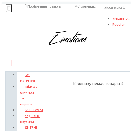
Порівняння товарів
Мої закладки
Українська
Українська
Russian
Всі
Категорії
В кошику немає товарів :(
Іміджеві
окуляри
та
оправи
АКСЕСУАРИ
водійські
окуляри
ДИТЯЧІ