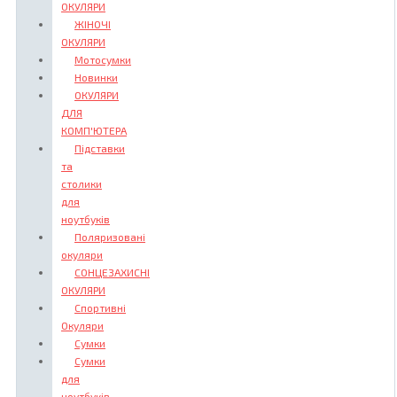
ОКУЛЯРИ
ЖІНОЧІ
ОКУЛЯРИ
Мотосумки
Новинки
ОКУЛЯРИ
ДЛЯ
КОМП'ЮТЕРА
Підставки
та
столики
для
ноутбуків
Поляризовані
окуляри
СОНЦЕЗАХИСНІ
ОКУЛЯРИ
Спортивні
Окуляри
Сумки
Сумки
для
ноутбуків