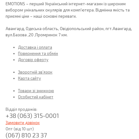
EMOTIONS – перший Український інтернет-магазин із широким
вибором унікальних окулярів для комп'ютера. Відмінна якість та
приємні ціни – наші основні переваги.
Авангард, Одеська область, Овідіопольський район, пгт.Авангард,
вул.Базова ,20 ,Промринок 7 км.
Доставка і оплата
Повернення та обмін
Договір оферту
Зворотній зв’язок
Карта сайту
Товари зі знижкою
Особистий кабінет
Відділ продажів:
+38 (063) 315-0001
Замовити дзвінок
Опт (від 10 шт)
(067) 810 23 37