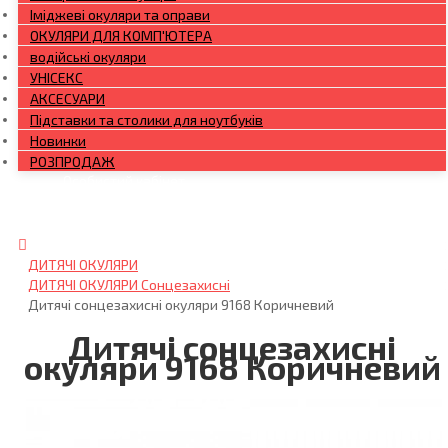
Іміджеві окуляри та оправи
ОКУЛЯРИ ДЛЯ КОМП'ЮТЕРА
водійські окуляри
УНІСЕКС
АКСЕСУАРИ
Підставки та столики для ноутбуків
Новинки
РОЗПРОДАЖ
Особистий кабінет
Увійти
ДИТЯЧІ ОКУЛЯРИ
ДИТЯЧІ ОКУЛЯРИ Сонцезахисні
Дитячі сонцезахисні окуляри 9168 Коричневий
Дитячі сонцезахисні
окуляри 9168 Коричневий